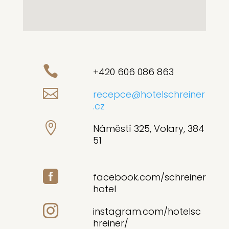

+420 606 086 863

recepce@hotelschreiner
.cz

Náměstí 325, Volary, 384
51

facebook.com/schreiner
hotel

instagram.com/hotelsc
hreiner/