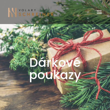
Dárkové
poukazy